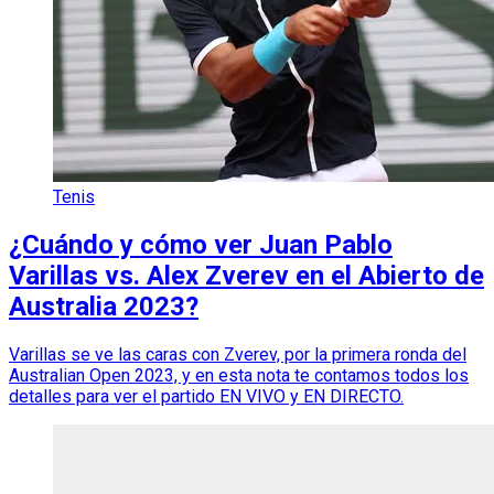
Tenis
¿Cuándo y cómo ver Juan Pablo
Varillas vs. Alex Zverev en el Abierto de
Australia 2023?
Varillas se ve las caras con Zverev, por la primera ronda del
Australian Open 2023, y en esta nota te contamos todos los
detalles para ver el partido EN VIVO y EN DIRECTO.