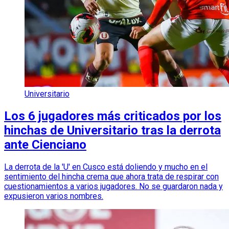
Universitario
Los 6 jugadores más criticados por los
hinchas de Universitario tras la derrota
ante Cienciano
La derrota de la 'U' en Cusco está doliendo y mucho en el
sentimiento del hincha crema que ahora trata de respirar con
cuestionamientos a varios jugadores. No se guardaron nada y
expusieron varios nombres.