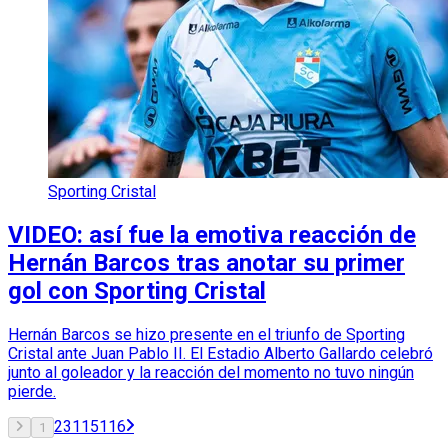
Sporting Cristal
VIDEO: así fue la emotiva reacción de
Hernán Barcos tras anotar su primer
gol con Sporting Cristal
Hernán Barcos se hizo presente en el triunfo de Sporting
Cristal ante Juan Pablo II. El Estadio Alberto Gallardo celebró
junto al goleador y la reacción del momento no tuvo ningún
pierde.
2
3
115
116
1