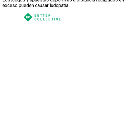
exceso pueden causar ludopatía