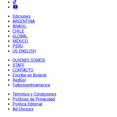
Ediciones
ARGENTINA
BRASIL
CHILE
GLOBAL
MÉXICO
PERU
US ENGLISH
QUIENES SOMOS
STAFF
CONTACTO
Escribe en Bolavip
RedGol
Futbolcentroamerica
Términos y Condiciones
Políticas de Privacidad
Política Editorial
Ad Choices