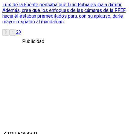
Luis de la Fuente pensaba que Luis Rubiales iba a dimitir.
Además, cree que los enfoques de las cámaras de la RFEF
hacia él estaban premeditados para, con su aplauso, darle
mayor respaldo al mandamás.
2
1
Publicidad
TOP BOLAVIP