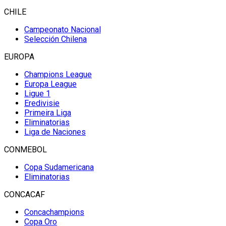
CHILE
Campeonato Nacional
Selección Chilena
EUROPA
Champions League
Europa League
Ligue 1
Eredivisie
Primeira Liga
Eliminatorias
Liga de Naciones
CONMEBOL
Copa Sudamericana
Eliminatorias
CONCACAF
Concachampions
Copa Oro