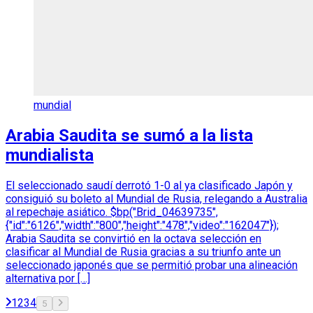
mundial
Arabia Saudita se sumó a la lista
mundialista
El seleccionado saudí derrotó 1-0 al ya clasificado Japón y
consiguió su boleto al Mundial de Rusia, relegando a Australia
al repechaje asiático. $bp("Brid_04639735",
{"id":"6126","width":"800","height":"478","video":"162047"});
Arabia Saudita se convirtió en la octava selección en
clasificar al Mundial de Rusia gracias a su triunfo ante un
seleccionado japonés que se permitió probar una alineación
alternativa por […]
1
2
3
4
5