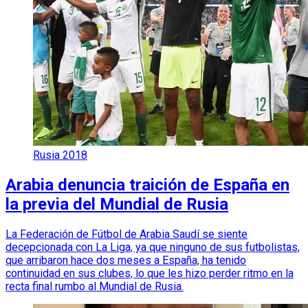
Rusia 2018
Arabia denuncia traición de España en
la previa del Mundial de Rusia
La Federación de Fútbol de Arabia Saudí se siente
decepcionada con La Liga, ya que ninguno de sus futbolistas,
que arribaron hace dos meses a España, ha tenido
continuidad en sus clubes, lo que les hizo perder ritmo en la
recta final rumbo al Mundial de Rusia.