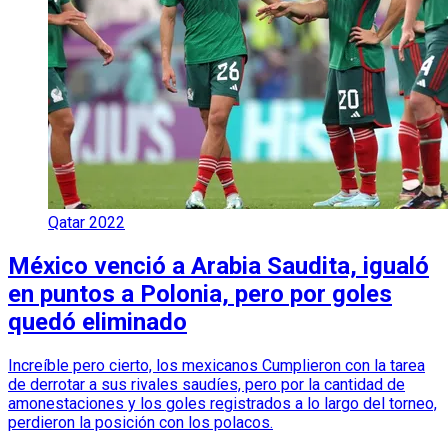
Qatar 2022
México venció a Arabia Saudita, igualó
en puntos a Polonia, pero por goles
quedó eliminado
Increíble pero cierto, los mexicanos Cumplieron con la tarea
de derrotar a sus rivales saudíes, pero por la cantidad de
amonestaciones y los goles registrados a lo largo del torneo,
perdieron la posición con los polacos.