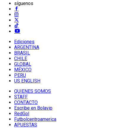
síguenos
Ediciones
ARGENTINA
BRASIL
CHILE
GLOBAL
MÉXICO
PERU
US ENGLISH
QUIENES SOMOS
STAFF
CONTACTO
Escribe en Bolavip
RedGol
Futbolcentroamerica
APUESTAS