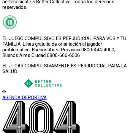
perteneciente a Better Collective. Todos los derechos
reservados.
EL JUEGO COMPULSIVO ES PERJUDICIAL PARA VOS Y TU
FAMILIA, Línea gratuita de orientación al jugador
problemático: Buenos Aires Provincia 0800-444-4000,
Buenos Aires Ciudad 0800-666-6006
EL JUGAR COMPULSIVAMENTE ES PERJUDICIAL PARA LA
SALUD.
AGENDA DEPORTIVA