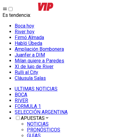
Es tendencia
:
Boca hoy
River hoy
Firmó Almada
Habló Úbeda
Ampliación Bombonera
Juanfer a DIM
Milan quiere a Paredes
XI de lujo de River
Rulli al City
Cláusula Salas
ULTIMAS NOTICIAS
BOCA
RIVER
FORMULA 1
SELECCIÓN ARGENTINA
APUESTAS
NOTICIAS
PRONÓSTICOS
GUÍAS