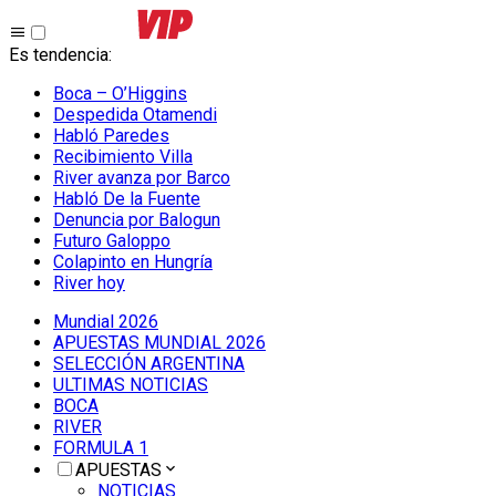
Es tendencia
:
Boca – O’Higgins
Despedida Otamendi
Habló Paredes
Recibimiento Villa
River avanza por Barco
Habló De la Fuente
Denuncia por Balogun
Futuro Galoppo
Colapinto en Hungría
River hoy
Mundial 2026
APUESTAS MUNDIAL 2026
SELECCIÓN ARGENTINA
ULTIMAS NOTICIAS
BOCA
RIVER
FORMULA 1
APUESTAS
NOTICIAS