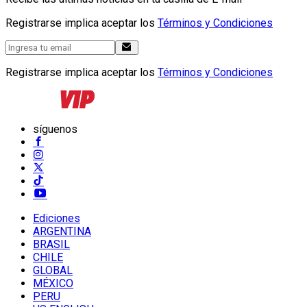
Registrarse implica aceptar los
Términos y Condiciones
Registrarse implica aceptar los
Términos y Condiciones
síguenos
Ediciones
ARGENTINA
BRASIL
CHILE
GLOBAL
MÉXICO
PERU