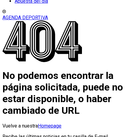
Apuesta del día
AGENDA DEPORTIVA
No podemos encontrar la
página solicitada, puede no
estar disponible, o haber
cambiado de URL
Vuelve a nuestra
Homepage
Recibe las últimas noticias en tu casilla de E-mail