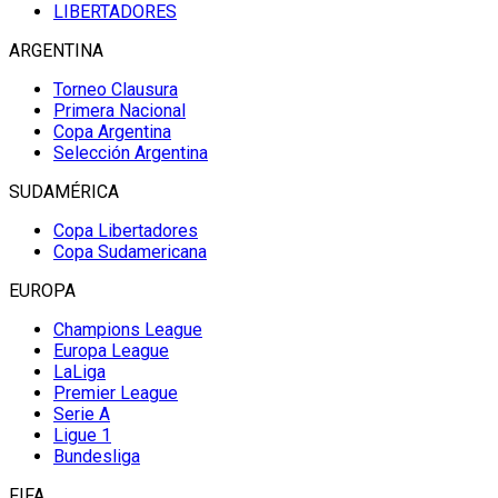
LIBERTADORES
ARGENTINA
Torneo Clausura
Primera Nacional
Copa Argentina
Selección Argentina
SUDAMÉRICA
Copa Libertadores
Copa Sudamericana
EUROPA
Champions League
Europa League
LaLiga
Premier League
Serie A
Ligue 1
Bundesliga
FIFA