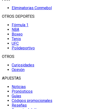
Eliminatorias Conmebol
OTROS DEPORTES
Fórmula 1
NBA
Boxeo
Tenis
UFC
Polideportivo
OTROS
Curiosidades
Opinión
APUESTAS
Noticias
Pronósticos
Guías
Códigos promocionales
Reseñas