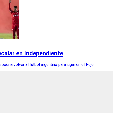
ecalar en Independiente
podría volver al fútbol argentino para jugar en el Rojo.