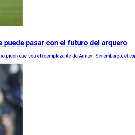
e puede pasar con el futuro del arquero
rio piden que sea el reemplazante de Armani. Sin embargo, el ca