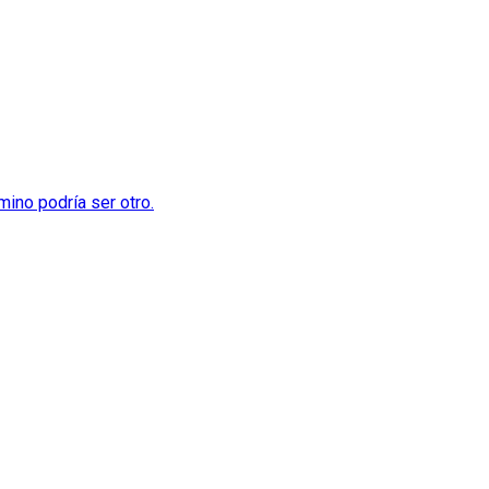
mino podría ser otro.