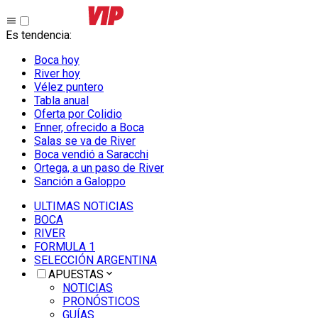
Es tendencia
:
Boca hoy
River hoy
Vélez puntero
Tabla anual
Oferta por Colidio
Enner, ofrecido a Boca
Salas se va de River
Boca vendió a Saracchi
Ortega, a un paso de River
Sanción a Galoppo
ULTIMAS NOTICIAS
BOCA
RIVER
FORMULA 1
SELECCIÓN ARGENTINA
APUESTAS
NOTICIAS
PRONÓSTICOS
GUÍAS