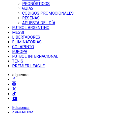
PRONÓSTICOS
GUÍAS
CÓDIGOS PROMOCIONALES
RESEÑAS
APUESTA DEL DÍA
FUTBOL ARGENTINO
MESSI
LIBERTADORES
ELIMINATORIAS
COLAPINTO
EUROPA
FUTBOL INTERNACIONAL
TENIS
PREMIER LEAGUE
síguenos
Ediciones
ARGENTINA