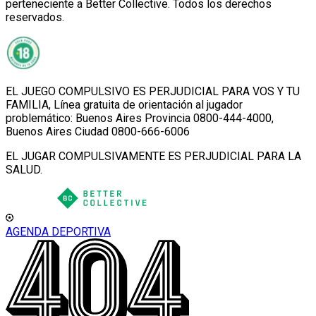
perteneciente a Better Collective. Todos los derechos
reservados.
EL JUEGO COMPULSIVO ES PERJUDICIAL PARA VOS Y TU
FAMILIA, Línea gratuita de orientación al jugador
problemático: Buenos Aires Provincia 0800-444-4000,
Buenos Aires Ciudad 0800-666-6006
EL JUGAR COMPULSIVAMENTE ES PERJUDICIAL PARA LA
SALUD.
AGENDA DEPORTIVA