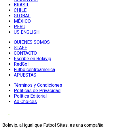
BRASIL
CHILE
GLOBAL
MÉXICO
PERU
US ENGLISH
QUIENES SOMOS
STAFF
CONTACTO
Escribe en Bolavip
RedGol
Futbolcentroamerica
APUESTAS
Términos y Condiciones
Políticas de Privacidad
Política Editorial
Ad Choices
Bolavip, al igual que Futbol Sites, es una compañía