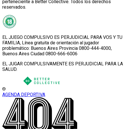
perteneciente a Better Collective. Todos los derechos
reservados.
EL JUEGO COMPULSIVO ES PERJUDICIAL PARA VOS Y TU
FAMILIA, Línea gratuita de orientación al jugador
problemático: Buenos Aires Provincia 0800-444-4000,
Buenos Aires Ciudad 0800-666-6006
EL JUGAR COMPULSIVAMENTE ES PERJUDICIAL PARA LA
SALUD.
AGENDA DEPORTIVA