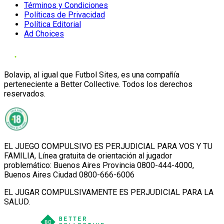
Términos y Condiciones
Políticas de Privacidad
Política Editorial
Ad Choices
Bolavip, al igual que Futbol Sites, es una compañía
perteneciente a Better Collective. Todos los derechos
reservados.
EL JUEGO COMPULSIVO ES PERJUDICIAL PARA VOS Y TU
FAMILIA, Línea gratuita de orientación al jugador
problemático: Buenos Aires Provincia 0800-444-4000,
Buenos Aires Ciudad 0800-666-6006
EL JUGAR COMPULSIVAMENTE ES PERJUDICIAL PARA LA
SALUD.