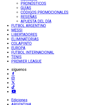
PRONÓSTICOS
GUÍAS
CÓDIGOS PROMOCIONALES
RESEÑAS
APUESTA DEL DÍA
FUTBOL ARGENTINO
MESSI
LIBERTADORES
ELIMINATORIAS
COLAPINTO
EUROPA
FUTBOL INTERNACIONAL
TENIS
PREMIER LEAGUE
síguenos
Ediciones
ARGENTINA