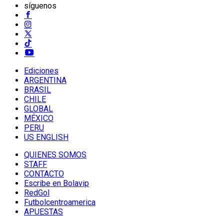
síguenos
Ediciones
ARGENTINA
BRASIL
CHILE
GLOBAL
MÉXICO
PERU
US ENGLISH
QUIENES SOMOS
STAFF
CONTACTO
Escribe en Bolavip
RedGol
Futbolcentroamerica
APUESTAS