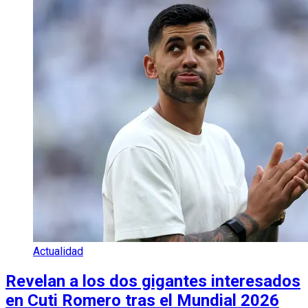
Actualidad
Revelan a los dos gigantes interesados
en Cuti Romero tras el Mundial 2026