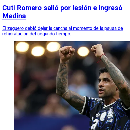
Cuti Romero salió por lesión e ingresó
Medina
El zaguero debió dejar la cancha al momento de la pausa de
rehidratación del segundo tiempo.