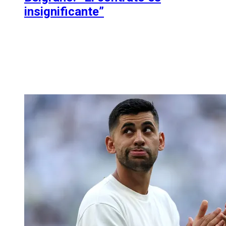
insignificante”