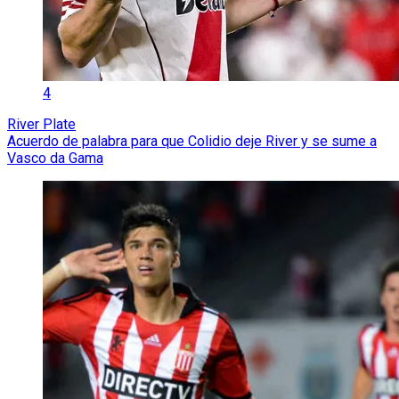
4
River Plate
Acuerdo de palabra para que Colidio deje River y se sume a
Vasco da Gama