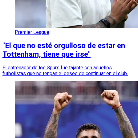
Premier League
"El que no esté orgulloso de estar en
Tottenham, tiene que irse"
El entrenador de los Spurs fue tajante con aquellos
futbolistas que no tengan el deseo de continuar en el club.