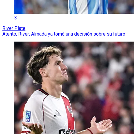
3
River Plate
Atento, River: Almada ya tomó una decisión sobre su futuro