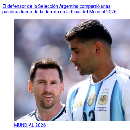
El defensor de la Selección Argentina compartió unas
palabras luego de la derrota en la Final del Mundial 2026.
MUNDIAL 2026