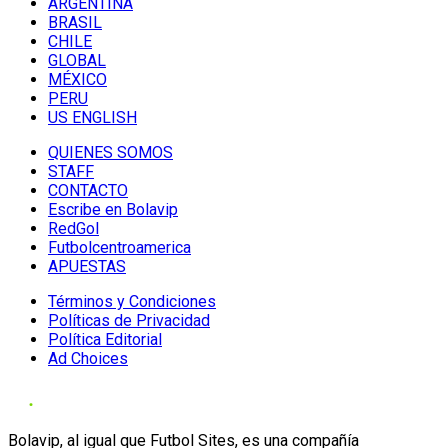
ARGENTINA
BRASIL
CHILE
GLOBAL
MÉXICO
PERU
US ENGLISH
QUIENES SOMOS
STAFF
CONTACTO
Escribe en Bolavip
RedGol
Futbolcentroamerica
APUESTAS
Términos y Condiciones
Políticas de Privacidad
Política Editorial
Ad Choices
Bolavip, al igual que Futbol Sites, es una compañía