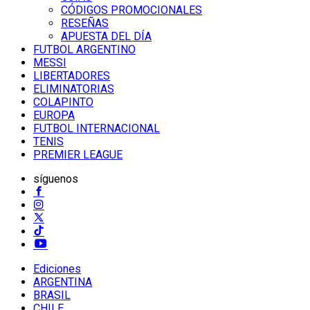
CÓDIGOS PROMOCIONALES
RESEÑAS
APUESTA DEL DÍA
FUTBOL ARGENTINO
MESSI
LIBERTADORES
ELIMINATORIAS
COLAPINTO
EUROPA
FUTBOL INTERNACIONAL
TENIS
PREMIER LEAGUE
síguenos
Ediciones
ARGENTINA
BRASIL
CHILE