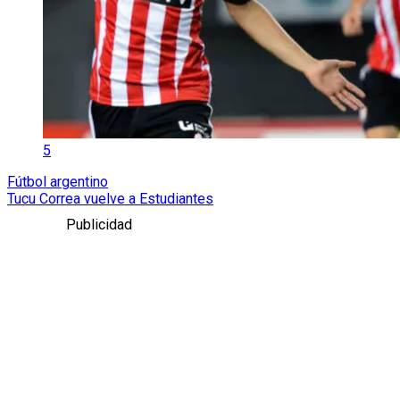
5
Fútbol argentino
Tucu Correa vuelve a Estudiantes
Publicidad