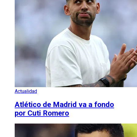
Actualidad
Atlético de Madrid va a fondo
por Cuti Romero