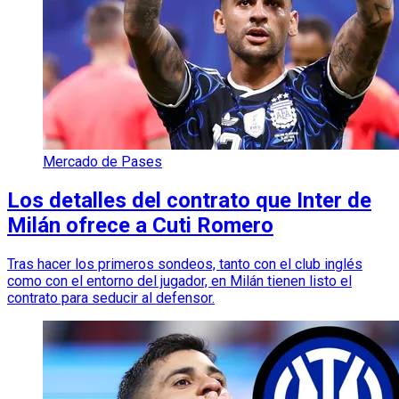
Mercado de Pases
Los detalles del contrato que Inter de
Milán ofrece a Cuti Romero
Tras hacer los primeros sondeos, tanto con el club inglés
como con el entorno del jugador, en Milán tienen listo el
contrato para seducir al defensor.