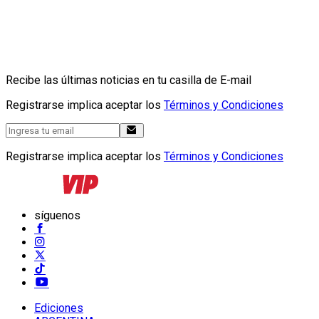
Recibe las últimas noticias en tu casilla de E-mail
Registrarse implica aceptar los
Términos y Condiciones
Registrarse implica aceptar los
Términos y Condiciones
síguenos
Ediciones