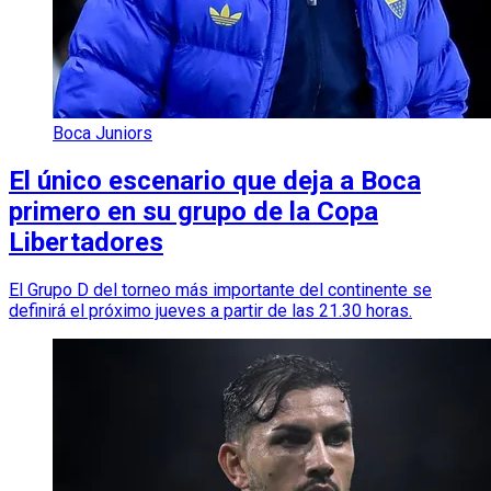
Boca Juniors
El único escenario que deja a Boca
primero en su grupo de la Copa
Libertadores
El Grupo D del torneo más importante del continente se
definirá el próximo jueves a partir de las 21.30 horas.