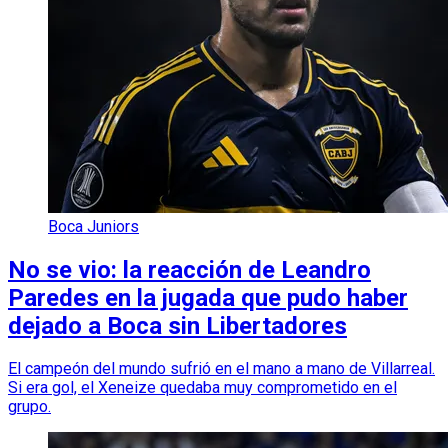
Boca Juniors
No se vio: la reacción de Leandro
Paredes en la jugada que pudo haber
dejado a Boca sin Libertadores
El campeón del mundo sufrió en el mano a mano de Villarreal.
Si era gol, el Xeneize quedaba muy comprometido en el
grupo.