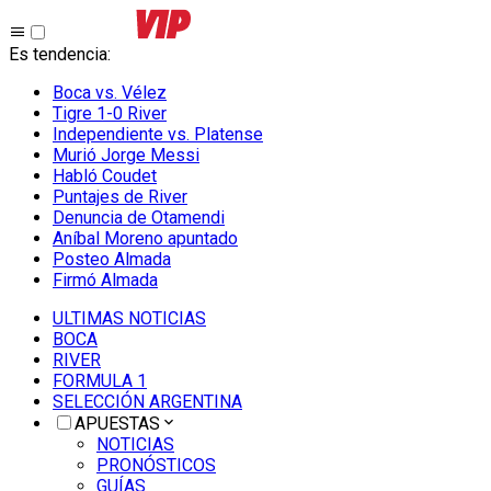
Es tendencia
:
Boca vs. Vélez
Tigre 1-0 River
Independiente vs. Platense
Murió Jorge Messi
Habló Coudet
Puntajes de River
Denuncia de Otamendi
Aníbal Moreno apuntado
Posteo Almada
Firmó Almada
ULTIMAS NOTICIAS
BOCA
RIVER
FORMULA 1
SELECCIÓN ARGENTINA
APUESTAS
NOTICIAS
PRONÓSTICOS
GUÍAS