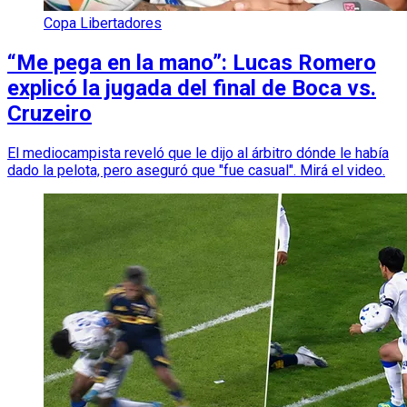
Copa Libertadores
“Me pega en la mano”: Lucas Romero
explicó la jugada del final de Boca vs.
Cruzeiro
El mediocampista reveló que le dijo al árbitro dónde le había
dado la pelota, pero aseguró que "fue casual". Mirá el video.