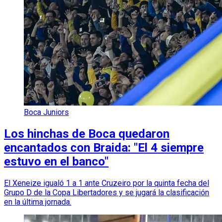
Boca Juniors
Los hinchas de Boca quedaron
encantados con Braida: "El 4 siempre
estuvo en el banco"
El Xeneize igualó 1 a 1 ante Cruzeiro por la quinta fecha del
Grupo D de la Copa Libertadores y se jugará la clasificación
en la última jornada.