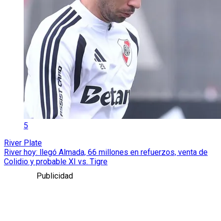
5
River Plate
River hoy: llegó Almada, 66 millones en refuerzos, venta de
Colidio y probable XI vs. Tigre
Publicidad