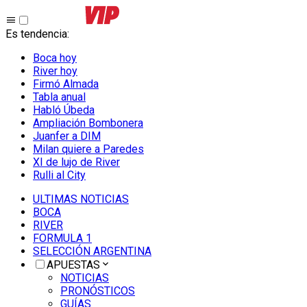
Es tendencia
:
Boca hoy
River hoy
Firmó Almada
Tabla anual
Habló Úbeda
Ampliación Bombonera
Juanfer a DIM
Milan quiere a Paredes
XI de lujo de River
Rulli al City
ULTIMAS NOTICIAS
BOCA
RIVER
FORMULA 1
SELECCIÓN ARGENTINA
APUESTAS
NOTICIAS
PRONÓSTICOS
GUÍAS