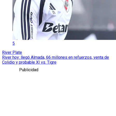
5
River Plate
River hoy: llegó Almada, 66 millones en refuerzos, venta de
Colidio y probable XI vs. Tigre
Publicidad