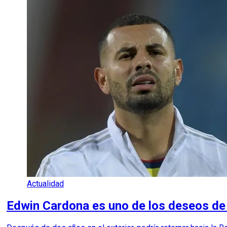
Actualidad
Edwin Cardona es uno de los deseos de