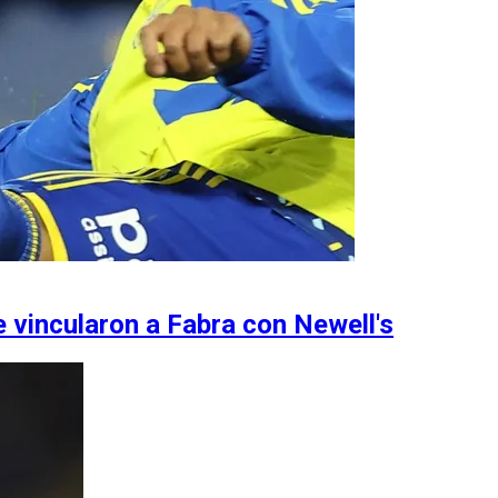
 vincularon a Fabra con Newell's