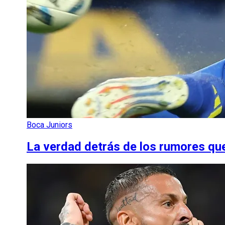
Boca Juniors
La verdad detrás de los rumores que