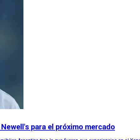
 Newell's para el próximo mercado