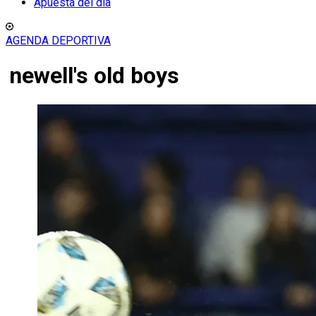
Apuesta del día
AGENDA DEPORTIVA
newell's old boys