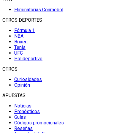
Eliminatorias Conmebol
OTROS DEPORTES
Fórmula 1
NBA
Boxeo
Tenis
UFC
Polideportivo
OTROS
Curiosidades
Opinión
APUESTAS
Noticias
Pronósticos
Guías
Códigos promocionales
Reseñas