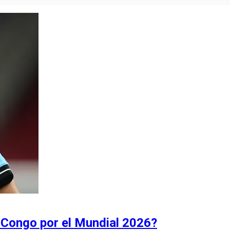
RD Congo por el Mundial 2026?