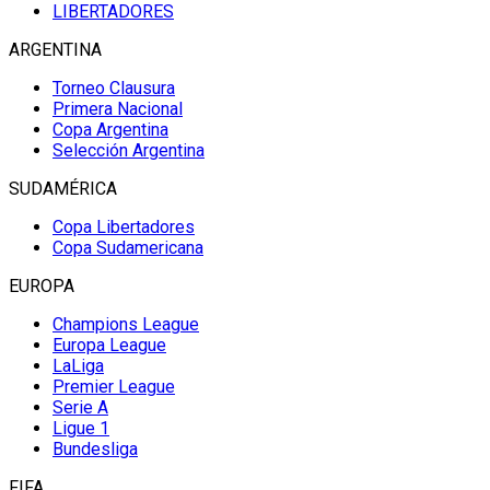
LIBERTADORES
ARGENTINA
Torneo Clausura
Primera Nacional
Copa Argentina
Selección Argentina
SUDAMÉRICA
Copa Libertadores
Copa Sudamericana
EUROPA
Champions League
Europa League
LaLiga
Premier League
Serie A
Ligue 1
Bundesliga
FIFA