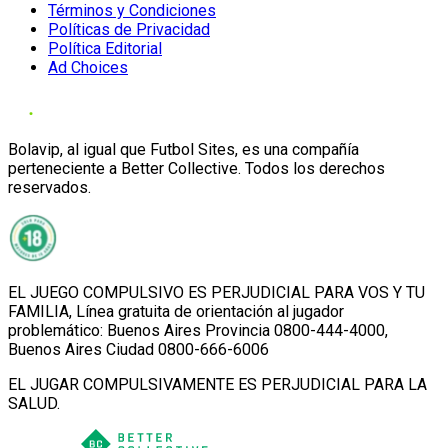
Términos y Condiciones
Políticas de Privacidad
Política Editorial
Ad Choices
Bolavip, al igual que Futbol Sites, es una compañía
perteneciente a Better Collective. Todos los derechos
reservados.
EL JUEGO COMPULSIVO ES PERJUDICIAL PARA VOS Y TU
FAMILIA, Línea gratuita de orientación al jugador
problemático: Buenos Aires Provincia 0800-444-4000,
Buenos Aires Ciudad 0800-666-6006
EL JUGAR COMPULSIVAMENTE ES PERJUDICIAL PARA LA
SALUD.