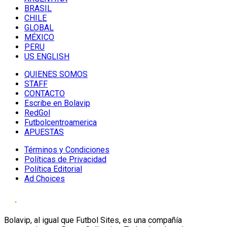
BRASIL
CHILE
GLOBAL
MÉXICO
PERU
US ENGLISH
QUIENES SOMOS
STAFF
CONTACTO
Escribe en Bolavip
RedGol
Futbolcentroamerica
APUESTAS
Términos y Condiciones
Políticas de Privacidad
Política Editorial
Ad Choices
Bolavip, al igual que Futbol Sites, es una compañía