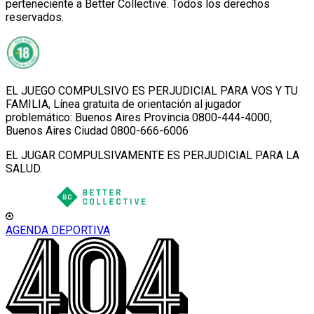
perteneciente a Better Collective. Todos los derechos
reservados.
EL JUEGO COMPULSIVO ES PERJUDICIAL PARA VOS Y TU
FAMILIA, Línea gratuita de orientación al jugador
problemático: Buenos Aires Provincia 0800-444-4000,
Buenos Aires Ciudad 0800-666-6006
EL JUGAR COMPULSIVAMENTE ES PERJUDICIAL PARA LA
SALUD.
AGENDA DEPORTIVA