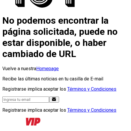
No podemos encontrar la
página solicitada, puede no
estar disponible, o haber
cambiado de URL
Vuelve a nuestra
Homepage
Recibe las últimas noticias en tu casilla de E-mail
Registrarse implica aceptar los
Términos y Condiciones
Registrarse implica aceptar los
Términos y Condiciones