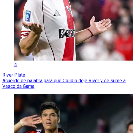
4
River Plate
Acuerdo de palabra para que Colidio deje River y se sume a
Vasco da Gama