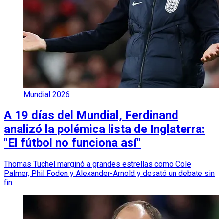
Mundial 2026
A 19 días del Mundial, Ferdinand
analizó la polémica lista de Inglaterra:
"El fútbol no funciona así"
Thomas Tuchel marginó a grandes estrellas como Cole
Palmer, Phil Foden y Alexander-Arnold y desató un debate sin
fin.