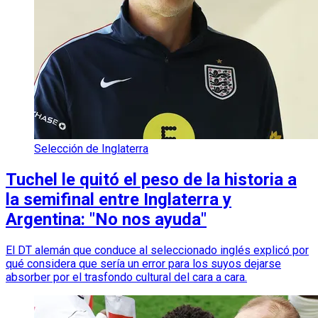
Selección de Inglaterra
Tuchel le quitó el peso de la historia a
la semifinal entre Inglaterra y
Argentina: "No nos ayuda"
El DT alemán que conduce al seleccionado inglés explicó por
qué considera que sería un error para los suyos dejarse
absorber por el trasfondo cultural del cara a cara.