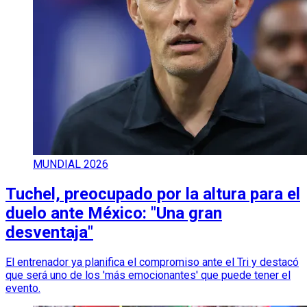
MUNDIAL 2026
Tuchel, preocupado por la altura para el
duelo ante México: "Una gran
desventaja"
El entrenador ya planifica el compromiso ante el Tri y destacó
que será uno de los 'más emocionantes' que puede tener el
evento.