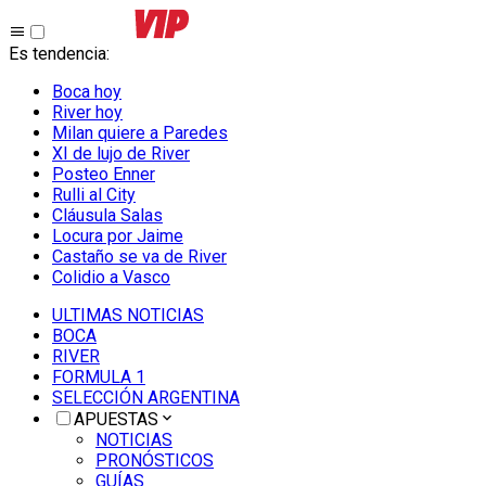
Es tendencia
:
Boca hoy
River hoy
Milan quiere a Paredes
XI de lujo de River
Posteo Enner
Rulli al City
Cláusula Salas
Locura por Jaime
Castaño se va de River
Colidio a Vasco
ULTIMAS NOTICIAS
BOCA
RIVER
FORMULA 1
SELECCIÓN ARGENTINA
APUESTAS
NOTICIAS
PRONÓSTICOS
GUÍAS