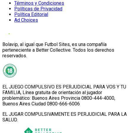
Términos y Condiciones
Políticas de Privacidad
Política Editorial
Ad Choices
Bolavip, al igual que Futbol Sites, es una compañía
perteneciente a Better Collective. Todos los derechos
reservados.
EL JUEGO COMPULSIVO ES PERJUDICIAL PARA VOS Y TU
FAMILIA, Línea gratuita de orientación al jugador
problemático: Buenos Aires Provincia 0800-444-4000,
Buenos Aires Ciudad 0800-666-6006
EL JUGAR COMPULSIVAMENTE ES PERJUDICIAL PARA LA
SALUD.