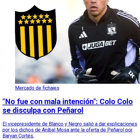
Mercado de fichajes
"No fue con mala intención": Colo Colo
se disculpa con Peñarol
El vicepresidente de Blanco y Negro salió a dar explicaciones
por los dichos de Aníbal Mosa ante la oferta de Peñarol por
Baryan Cortés.