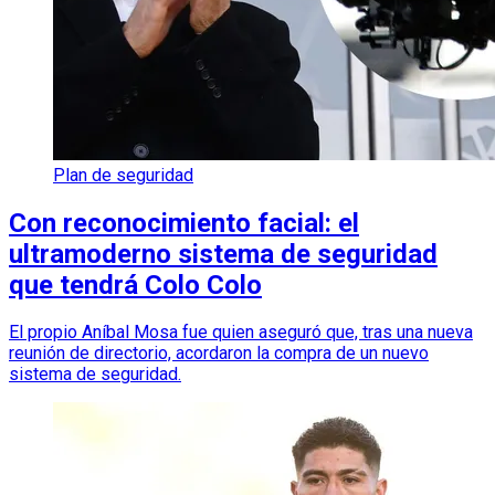
Plan de seguridad
Con reconocimiento facial: el
ultramoderno sistema de seguridad
que tendrá Colo Colo
El propio Aníbal Mosa fue quien aseguró que, tras una nueva
reunión de directorio, acordaron la compra de un nuevo
sistema de seguridad.