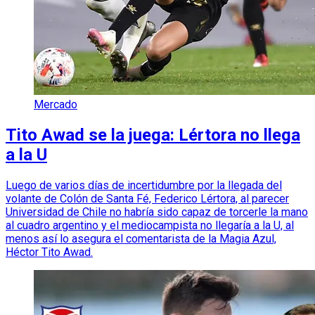
Mercado
Tito Awad se la juega: Lértora no llega
a la U
Luego de varios días de incertidumbre por la llegada del
volante de Colón de Santa Fé, Federico Lértora, al parecer
Universidad de Chile no habría sido capaz de torcerle la mano
al cuadro argentino y el mediocampista no llegaría a la U, al
menos así lo asegura el comentarista de la Magia Azul,
Héctor Tito Awad.