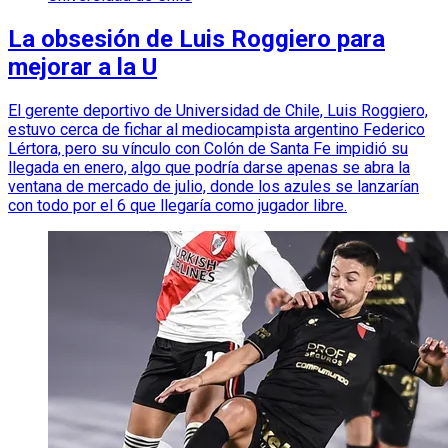
La obsesión de Luis Roggiero para
mejorar a la U
El gerente deportivo de Universidad de Chile, Luis Roggiero,
estuvo cerca de fichar al mediocampista argentino Federico
Lértora, pero su vínculo con Colón de Santa Fe impidió su
llegada en enero, algo que podría darse apenas se abra la
ventana de mercado de julio, donde los azules se lanzarían
con todo por el 6 que llegaría como jugador libre.