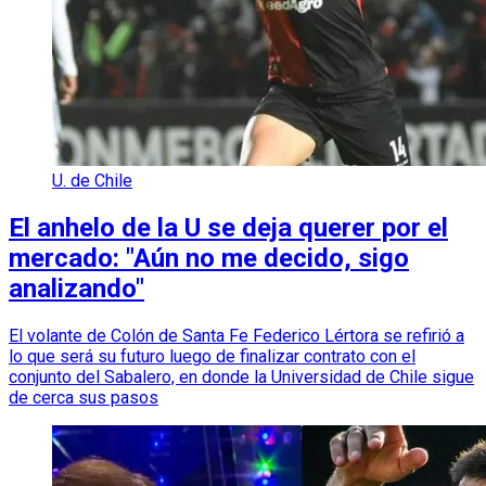
U. de Chile
El anhelo de la U se deja querer por el
mercado: "Aún no me decido, sigo
analizando"
El volante de Colón de Santa Fe Federico Lértora se refirió a
lo que será su futuro luego de finalizar contrato con el
conjunto del Sabalero, en donde la Universidad de Chile sigue
de cerca sus pasos