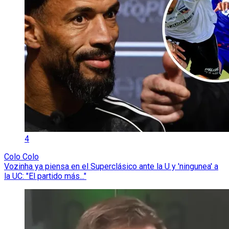
4
Colo Colo
Vozinha ya piensa en el Superclásico ante la U y 'ningunea' a
la UC: "El partido más..."