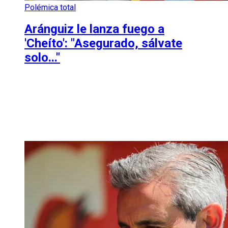
Polémica total
Aránguiz le lanza fuego a
'Cheíto': "Asegurado, sálvate
solo..."