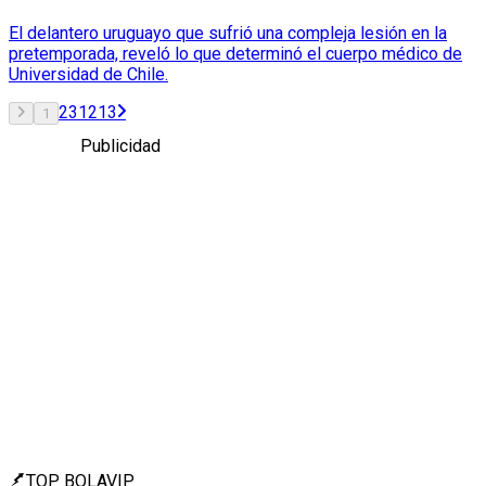
El delantero uruguayo que sufrió una compleja lesión en la
pretemporada, reveló lo que determinó el cuerpo médico de
Universidad de Chile.
2
3
12
13
1
Publicidad
TOP BOLAVIP