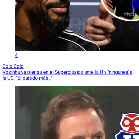
4
Colo Colo
Vozinha ya piensa en el Superclásico ante la U y 'ningunea' a
la UC: "El partido más..."