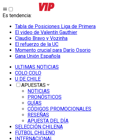
Es tendencia
:
Tabla de Posiciones Liga de Primera
El video de Valentín Gauthier
Claudio Bravo y Vozinha
El refuerzo de la UC
Momento crucial para Darío Osorio
Gana Unión Española
ULTIMAS NOTICIAS
COLO COLO
U DE CHILE
APUESTAS
NOTICIAS
PRONÓSTICOS
GUÍAS
CÓDIGOS PROMOCIONALES
RESEÑAS
APUESTA DEL DÍA
SELECCIÓN CHILENA
FÚTBOL CHILENO
INTERNACIONAL