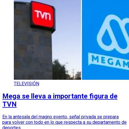
TELEVISIÓN
Mega se lleva a importante figura de
TVN
En la antesala del magno evento, señal privada se prepara
para volver con todo en lo que respecta a su departamento de
deportes.