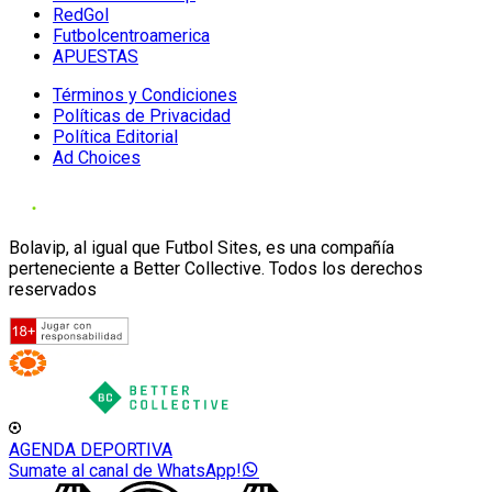
RedGol
Futbolcentroamerica
APUESTAS
Términos y Condiciones
Políticas de Privacidad
Política Editorial
Ad Choices
Bolavip, al igual que Futbol Sites, es una compañía
perteneciente a Better Collective. Todos los derechos
reservados
AGENDA DEPORTIVA
Sumate al canal de WhatsApp!