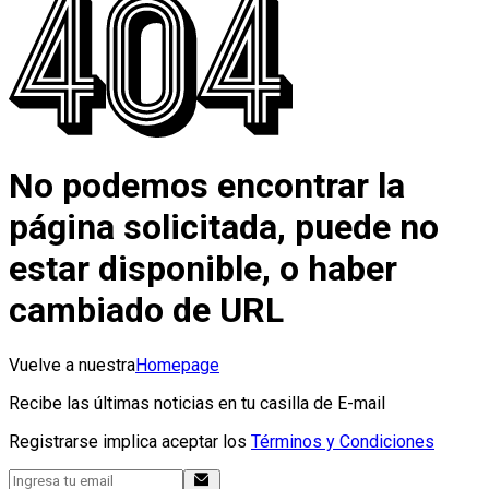
No podemos encontrar la
página solicitada, puede no
estar disponible, o haber
cambiado de URL
Vuelve a nuestra
Homepage
Recibe las últimas noticias en tu casilla de E-mail
Registrarse implica aceptar los
Términos y Condiciones