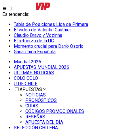
Es tendencia
:
Tabla de Posiciones Liga de Primera
El video de Valentín Gauthier
Claudio Bravo y Vozinha
El refuerzo de la UC
Momento crucial para Darío Osorio
Gana Unión Española
Mundial 2026
APUESTAS MUNDIAL 2026
ULTIMAS NOTICIAS
COLO COLO
U DE CHILE
APUESTAS
NOTICIAS
PRONÓSTICOS
GUÍAS
CÓDIGOS PROMOCIONALES
RESEÑAS
APUESTA DEL DÍA
SELECCIÓN CHILENA