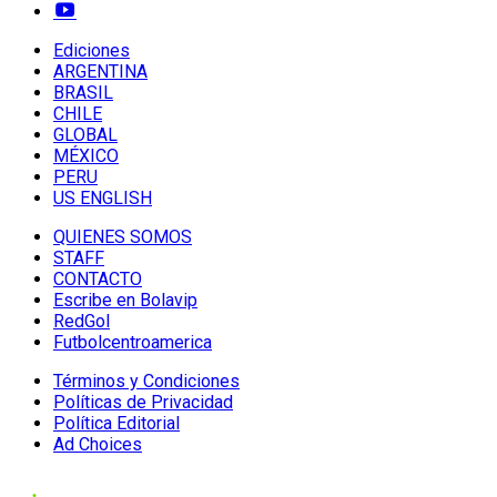
Ediciones
ARGENTINA
BRASIL
CHILE
GLOBAL
MÉXICO
PERU
US ENGLISH
QUIENES SOMOS
STAFF
CONTACTO
Escribe en Bolavip
RedGol
Futbolcentroamerica
Términos y Condiciones
Políticas de Privacidad
Política Editorial
Ad Choices