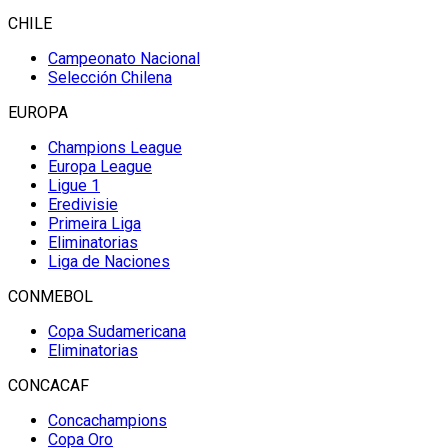
CHILE
Campeonato Nacional
Selección Chilena
EUROPA
Champions League
Europa League
Ligue 1
Eredivisie
Primeira Liga
Eliminatorias
Liga de Naciones
CONMEBOL
Copa Sudamericana
Eliminatorias
CONCACAF
Concachampions
Copa Oro