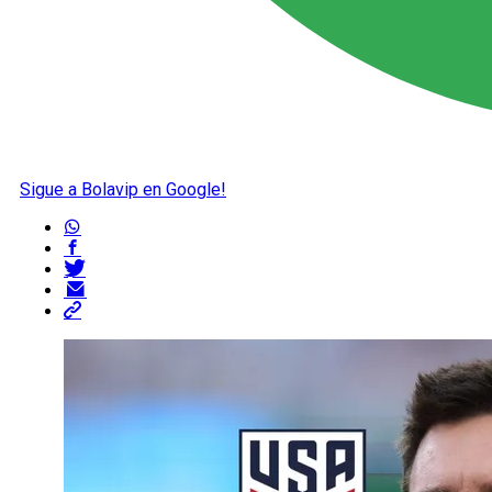
Sigue a Bolavip en Google!