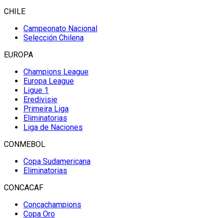
CHILE
Campeonato Nacional
Selección Chilena
EUROPA
Champions League
Europa League
Ligue 1
Eredivisie
Primeira Liga
Eliminatorias
Liga de Naciones
CONMEBOL
Copa Sudamericana
Eliminatorias
CONCACAF
Concachampions
Copa Oro