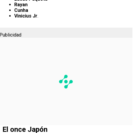
Rayan
Cunha
Vinicius Jr
.
Publicidad
El once Japón