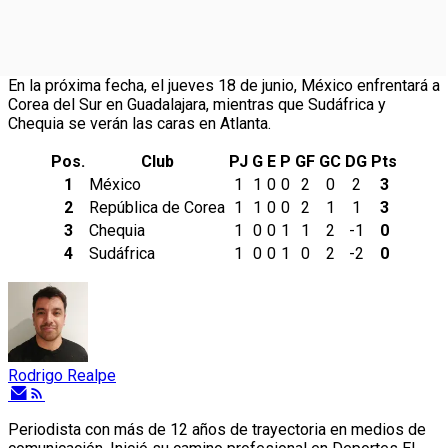
En la próxima fecha, el jueves 18 de junio, México enfrentará a
Corea del Sur en Guadalajara, mientras que Sudáfrica y
Chequia se verán las caras en Atlanta.
Pos.
Club
PJ
G
E
P
GF
GC
DG
Pts
1
México
1
1
0
0
2
0
2
3
2
República de Corea
1
1
0
0
2
1
1
3
3
Chequia
1
0
0
1
1
2
-1
0
4
Sudáfrica
1
0
0
1
0
2
-2
0
Rodrigo Realpe
Periodista con más de 12 años de trayectoria en medios de