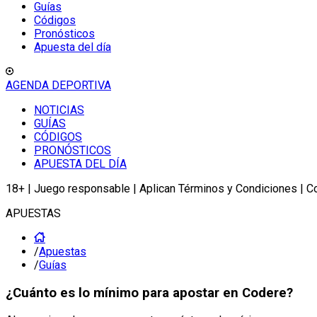
Guías
Códigos
Pronósticos
Apuesta del día
AGENDA DEPORTIVA
NOTICIAS
GUÍAS
CÓDIGOS
PRONÓSTICOS
APUESTA DEL DÍA
18+ | Juego responsable | Aplican Términos y Condiciones | C
APUESTAS
/
Apuestas
/
Guías
¿Cuánto es lo mínimo para apostar en Codere?