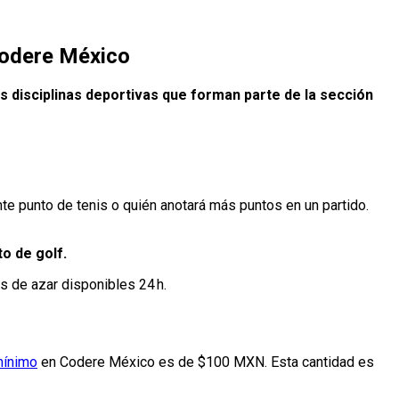
Codere México
s disciplinas deportivas que forman parte de la sección
te punto de tenis o quién anotará más puntos en un partido.
o de golf.
s de azar disponibles 24 h.
mínimo
en Codere México es de $100 MXN. Esta cantidad es