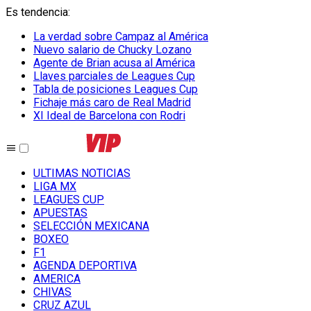
Es tendencia
:
La verdad sobre Campaz al América
Nuevo salario de Chucky Lozano
Agente de Brian acusa al América
Llaves parciales de Leagues Cup
Tabla de posiciones Leagues Cup
Fichaje más caro de Real Madrid
XI Ideal de Barcelona con Rodri
ULTIMAS NOTICIAS
LIGA MX
LEAGUES CUP
APUESTAS
SELECCIÓN MEXICANA
BOXEO
F1
AGENDA DEPORTIVA
AMERICA
CHIVAS
CRUZ AZUL