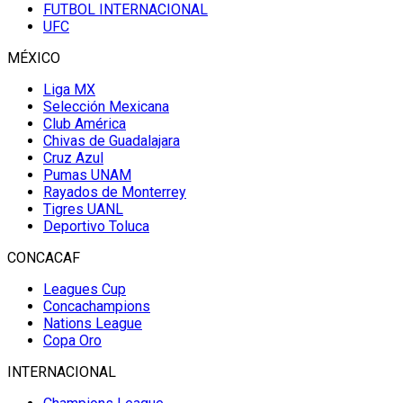
FUTBOL INTERNACIONAL
UFC
MÉXICO
Liga MX
Selección Mexicana
Club América
Chivas de Guadalajara
Cruz Azul
Pumas UNAM
Rayados de Monterrey
Tigres UANL
Deportivo Toluca
CONCACAF
Leagues Cup
Concachampions
Nations League
Copa Oro
INTERNACIONAL