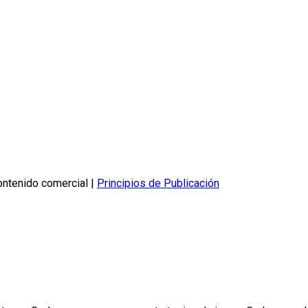
ontenido comercial |
Principios de Publicación