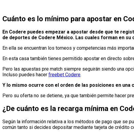
Cuánto es lo mínimo para apostar en C
En Codere puedes empezar a apostar desde que te regis
de deportes de Codere México. Las cuales forman en su co
En ella se encuentran los torneos y competencias más importan
En esta casa también tienes permitido apostar en directo sob
Pero las apuestas pre match siempre seguirán siendo una opción
Incluso puedes hacer
freebet Codere
.
Y lo mismo ocurre con el orden de las posiciones en una 
Pero su oferta no se detiene, ya que también permite hacer pr
¿De cuánto es la recarga mínima en Cod
Según la información relativa a los métodos de pago que se pu
común tanto si decides depositar mediante tarjeta de crédito c