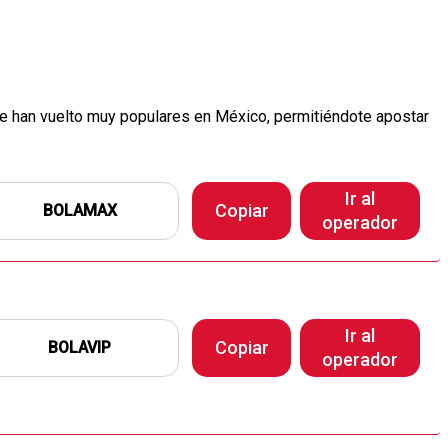
se han vuelto muy populares en México, permitiéndote apostar