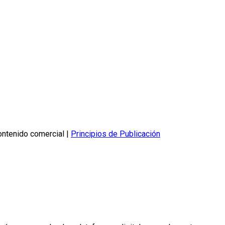
ontenido comercial |
Principios de Publicación