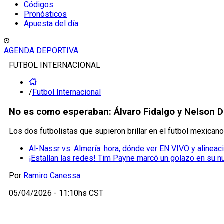
Códigos
Pronósticos
Apuesta del día
AGENDA DEPORTIVA
FUTBOL INTERNACIONAL
/
Futbol Internacional
No es como esperaban: Álvaro Fidalgo y Nelson 
Los dos futbolistas que supieron brillar en el futbol mexica
Al-Nassr vs. Almería: hora, dónde ver EN VIVO y alineac
¡Estallan las redes! Tim Payne marcó un golazo en su 
Por
Ramiro Canessa
05/04/2026 - 11:10hs CST