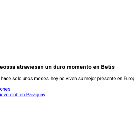
Deossa atraviesan un duro momento en Betis
no hace solo unos meses, hoy no viven su mejor presente en Euro
iones
nuevo club en Paraguay