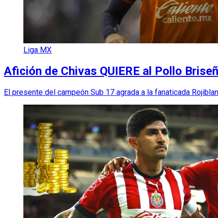
Liga MX
Afición de Chivas QUIERE al Pollo Brise
El presente del campeón Sub 17 agrada a la fanaticada Rojiblan