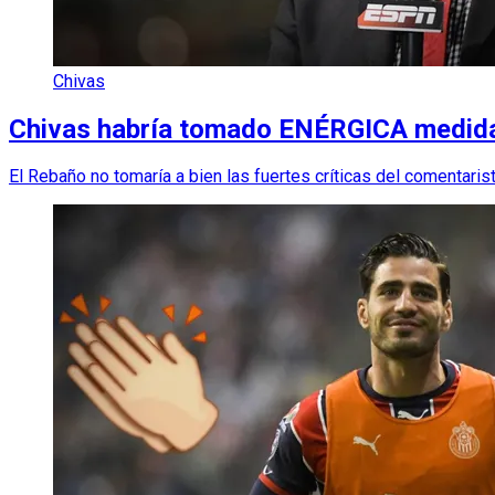
Chivas
Chivas habría tomado ENÉRGICA medida
El Rebaño no tomaría a bien las fuertes críticas del comentarist