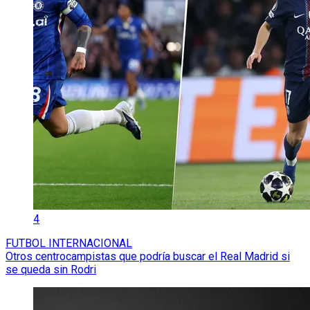
4
FUTBOL INTERNACIONAL
Otros centrocampistas que podría buscar el Real Madrid si
se queda sin Rodri