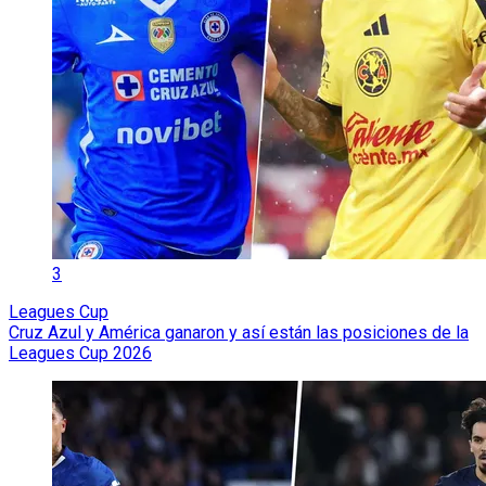
3
Leagues Cup
Cruz Azul y América ganaron y así están las posiciones de la
Leagues Cup 2026