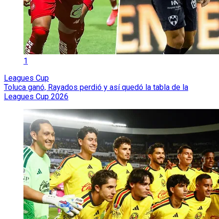
1
Leagues Cup
Toluca ganó, Rayados perdió y así quedó la tabla de la
Leagues Cup 2026