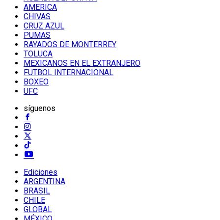
AMERICA
CHIVAS
CRUZ AZUL
PUMAS
RAYADOS DE MONTERREY
TOLUCA
MEXICANOS EN EL EXTRANJERO
FUTBOL INTERNACIONAL
BOXEO
UFC
síguenos
Ediciones
ARGENTINA
BRASIL
CHILE
GLOBAL
MÉXICO