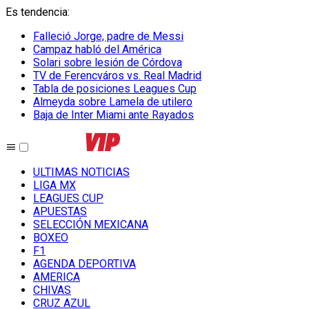
Es tendencia
:
Falleció Jorge, padre de Messi
Campaz habló del América
Solari sobre lesión de Córdova
TV de Ferencváros vs. Real Madrid
Tabla de posiciones Leagues Cup
Almeyda sobre Lamela de utilero
Baja de Inter Miami ante Rayados
ULTIMAS NOTICIAS
LIGA MX
LEAGUES CUP
APUESTAS
SELECCIÓN MEXICANA
BOXEO
F1
AGENDA DEPORTIVA
AMERICA
CHIVAS
CRUZ AZUL