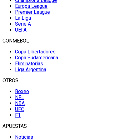
Champions League
Europa League
Premier League
La Liga
Serie A
UEFA
CONMEBOL
Copa Libertadores
Copa Sudamericana
Eliminatorias
Liga Argentina
OTROS
Boxeo
NFL
NBA
UFC
F1
APUESTAS
Noticias