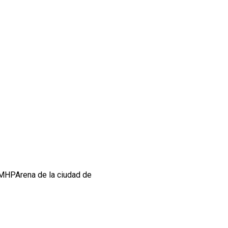
 MHPArena de la ciudad de