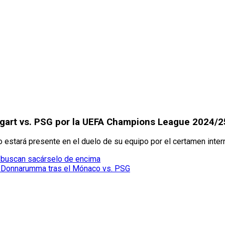
tgart vs. PSG por la UEFA Champions League 2024/2
o estará presente en el duelo de su equipo por el certamen inter
a buscan sacárselo de encima
gi Donnarumma tras el Mónaco vs. PSG