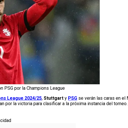
con PSG por la Champions League
ns League 2024/25
,
Stuttgart
y
PSG
se verán las caras en el
por la victoria para clasificar a la próxima instancia del torneo.
icidad