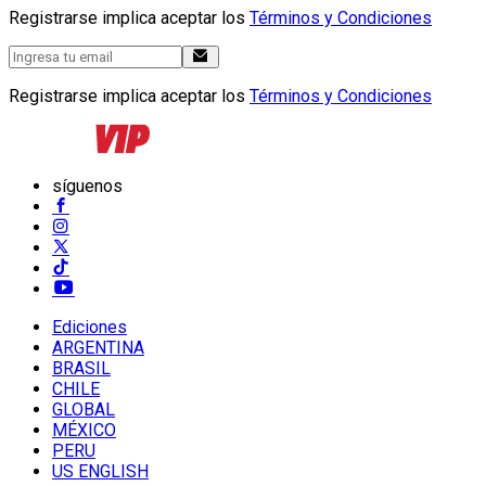
Registrarse implica aceptar los
Términos y Condiciones
Registrarse implica aceptar los
Términos y Condiciones
síguenos
Ediciones
ARGENTINA
BRASIL
CHILE
GLOBAL
MÉXICO
PERU
US ENGLISH