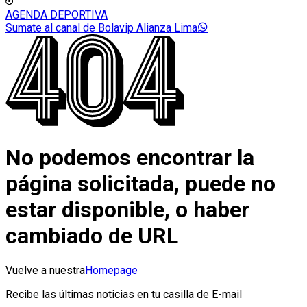
AGENDA DEPORTIVA
Sumate al canal de Bolavip Alianza Lima
No podemos encontrar la
página solicitada, puede no
estar disponible, o haber
cambiado de URL
Vuelve a nuestra
Homepage
Recibe las últimas noticias en tu casilla de E-mail