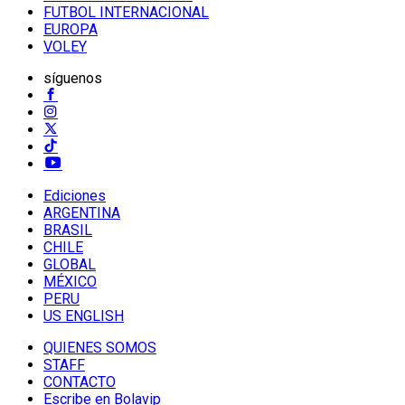
FUTBOL INTERNACIONAL
EUROPA
VOLEY
síguenos
Ediciones
ARGENTINA
BRASIL
CHILE
GLOBAL
MÉXICO
PERU
US ENGLISH
QUIENES SOMOS
STAFF
CONTACTO
Escribe en Bolavip