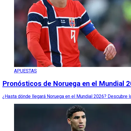
APUESTAS
Pronósticos de Noruega en el Mundial 20
¿Hasta dónde llegará Noruega en el Mundial 2026? Descubre los