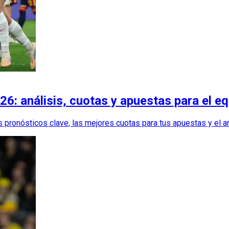
6: análisis, cuotas y apuestas para el e
pronósticos clave, las mejores cuotas para tus apuestas y el an