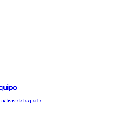
equipo
nálisis del experto.