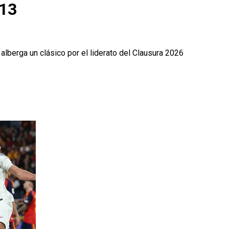
 13
 alberga un clásico por el liderato del Clausura 2026