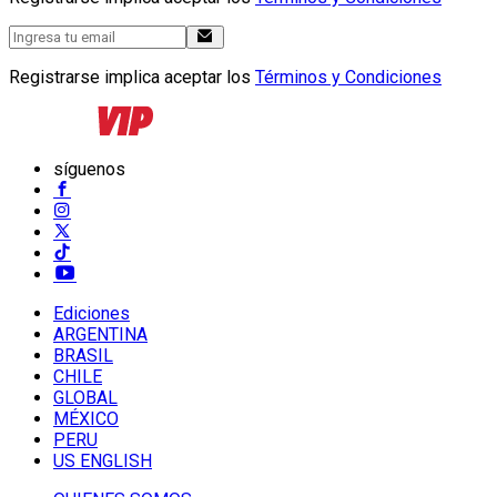
Registrarse implica aceptar los
Términos y Condiciones
síguenos
Ediciones
ARGENTINA
BRASIL
CHILE
GLOBAL
MÉXICO
PERU
US ENGLISH