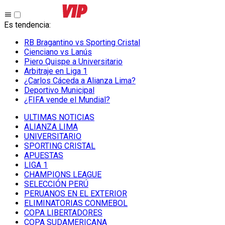
Es tendencia
:
RB Bragantino vs Sporting Cristal
Cienciano vs Lanús
Piero Quispe a Universitario
Arbitraje en Liga 1
¿Carlos Cáceda a Alianza Lima?
Deportivo Municipal
¿FIFA vende el Mundial?
ULTIMAS NOTICIAS
ALIANZA LIMA
UNIVERSITARIO
SPORTING CRISTAL
APUESTAS
LIGA 1
CHAMPIONS LEAGUE
SELECCIÓN PERÚ
PERUANOS EN EL EXTERIOR
ELIMINATORIAS CONMEBOL
COPA LIBERTADORES
COPA SUDAMERICANA