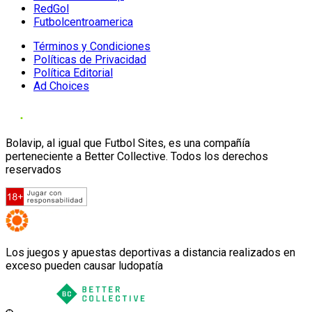
RedGol
Futbolcentroamerica
Términos y Condiciones
Políticas de Privacidad
Política Editorial
Ad Choices
Bolavip, al igual que Futbol Sites, es una compañía
perteneciente a Better Collective. Todos los derechos
reservados
Los juegos y apuestas deportivas a distancia realizados en
exceso pueden causar ludopatía