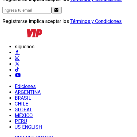
Registrarse implica aceptar los
Términos y Condiciones
síguenos
Ediciones
ARGENTINA
BRASIL
CHILE
GLOBAL
MÉXICO
PERU
US ENGLISH