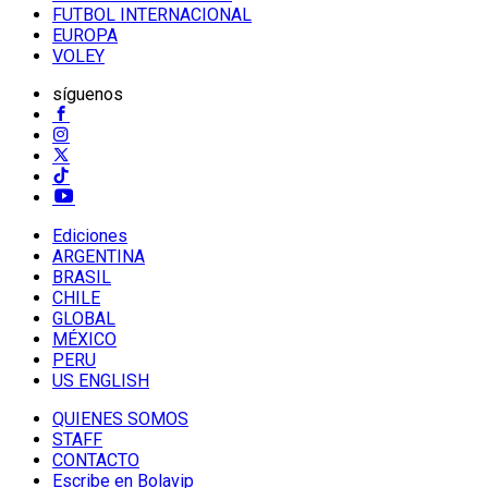
FUTBOL INTERNACIONAL
EUROPA
VOLEY
síguenos
Ediciones
ARGENTINA
BRASIL
CHILE
GLOBAL
MÉXICO
PERU
US ENGLISH
QUIENES SOMOS
STAFF
CONTACTO
Escribe en Bolavip