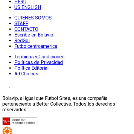
PERU
US ENGLISH
QUIENES SOMOS
STAFF
CONTACTO
Escribe en Bolavip
RedGol
Futbolcentroamerica
Términos y Condiciones
Políticas de Privacidad
Política Editorial
Ad Choices
Bolavip, al igual que Futbol Sites, es una compañía
perteneciente a Better Collective. Todos los derechos
reservados