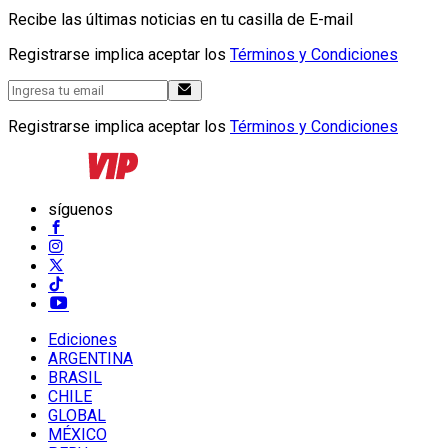
Recibe las últimas noticias en tu casilla de E-mail
Registrarse implica aceptar los
Términos y Condiciones
Registrarse implica aceptar los
Términos y Condiciones
síguenos
Ediciones
ARGENTINA
BRASIL
CHILE
GLOBAL
MÉXICO