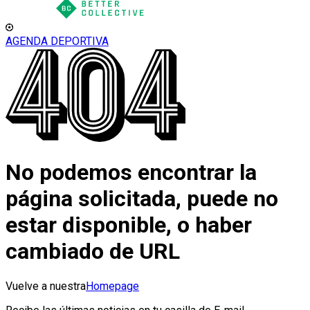
AGENDA DEPORTIVA
No podemos encontrar la
página solicitada, puede no
estar disponible, o haber
cambiado de URL
Vuelve a nuestra
Homepage