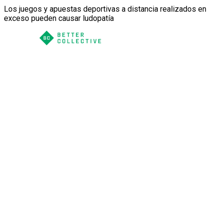
Los juegos y apuestas deportivas a distancia realizados en
exceso pueden causar ludopatía